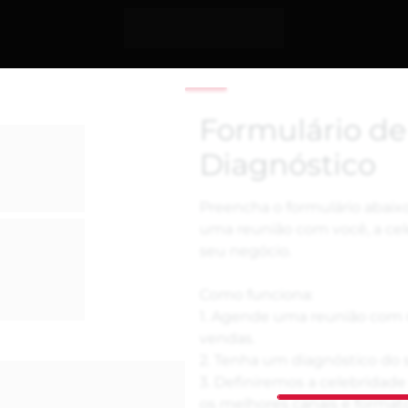
 foi 
nda 
ara 
a sua 
tato do 