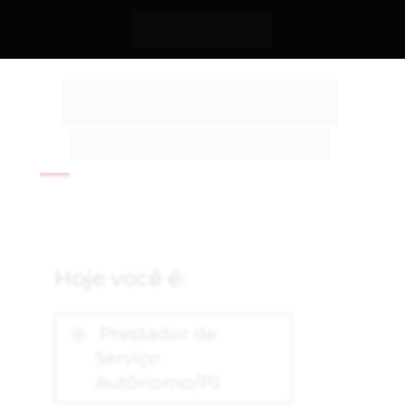
Seu cadastro foi enviado 
com sucesso! 
Em breve 
nosso time 
comercial 
entrará 
em 
contato
 com você.