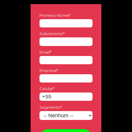
Primeiro Nome*
Sobrenome*
Email*
Empresa*
Celular*
Segmento*