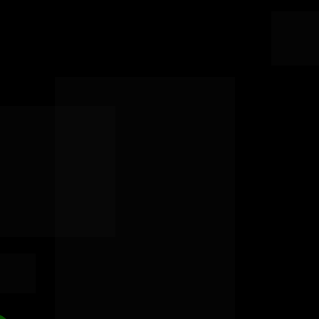
NDES 
ES 
S
 em 