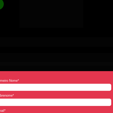
Ficou interessado?
Preencha o formulário abaixo.
 Em breve entraremos em contato
imeiro Nome*
brenome*
ail*