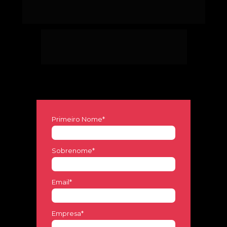
TENHA A ANA MASCARENHAS 
E 
OUTRAS ESTRELAS 
NO SEU NEGÓCIO!
Preencha o formulário, 
em breve nosso time 
entrará em contato.
Primeiro Nome*
Sobrenome*
Email*
Empresa*